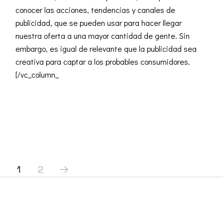
conocer las acciones, tendencias y canales de
publicidad, que se pueden usar para hacer llegar
nuestra oferta a una mayor cantidad de gente. Sin
embargo, es igual de relevante que la publicidad sea
creativa para captar a los probables consumidores.
[/vc_column_
READ MORE
Paginación
1
2
de
entradas