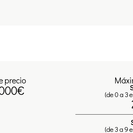
e precio
Máxi
.000€
S
(de 0 a 3 
(de 3 a 9 