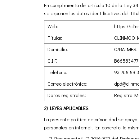
En cumplimiento del artículo 10 de la Ley 34
se exponen los datos identificativos del Titul
Web:
https://cli
Titular:
CLINMOO M
Domicilio:
C/BALMES.
C.I.F.:
B66583477
Teléfono:
93 768 89 3
Correo electrónico:
dpd@clinm
Datos registrales:
Registro Me
2) LEYES APLICABLES
La presente política de privacidad se apoya
personales en internet. En concreto, la mis
– El Reglamento (UE) 2016/679 del Parlamento