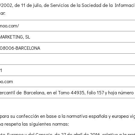
/2002, de 11 de julio, de Servicios de la Sociedad de la Informac
ar:
nmoo.com/
ARKETING, SL
 08006-BARCELONA
1
oo.com
rcantil de Barcelona, en el Tomo 44935, folio 157 y hoja número
 para su confección en base a la normativa española y europea v
ma respeta las siguientes normas:
 Europeo y del Consejo, de 27 de abril de 2016, relativo a la pro