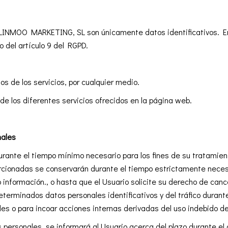
LINMOO MARKETING, SL son únicamente datos identificativos. En
 del artículo 9 del RGPD.
ios de los servicios, por cualquier medio.
de los diferentes servicios ofrecidos en la página web.
nales
urante el tiempo mínimo necesario para los fines de su tratamien
rcionadas se conservarán durante el tiempo estrictamente necesa
 información., o hasta que el Usuario solicite su derecho de cance
erminados datos personales identificativos y del tráfico durant
les o para incoar acciones internas derivadas del uso indebido d
personales, se informará al Usuario acerca del plazo durante el 