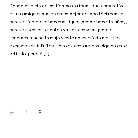
Desde el inicio de los tiempos la identidad corporativa
es un amigo al que solemos dejar de lado fácilmente:
porque siempre lo hacemos igual (desde hace 15 años),
porque nuestros clientes ya nos conocen, porque
tenemos mucho trabajo y esto no es prioritario… Las
excusas son infinitas. Pero os contaremos algo en este
artículo: porqué […]
READ MORE
Paginación
1
2
de
entradas