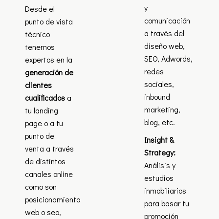
y
Desde el
comunicación
punto de vista
a través del
técnico
diseño web,
tenemos
SEO, Adwords,
expertos en la
redes
generación de
sociales,
clientes
inbound
cualificados
a
marketing,
tu landing
blog, etc.
page o a tu
punto de
Insight &
venta a través
Strategy:
de distintos
Análisis y
canales online
estudios
como son
inmobiliarios
posicionamiento
para basar tu
web o seo,
promoción