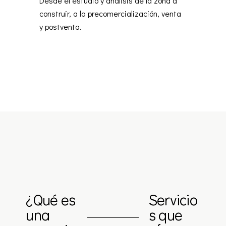
Desde el estudio y análisis de la zona a
construir, a la precomercialización, venta
y postventa.
¿Qué es
Servicio
una
s que