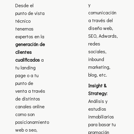
y
Desde el
comunicación
punto de vista
a través del
técnico
diseño web,
tenemos
SEO, Adwords,
expertos en la
redes
generación de
sociales,
clientes
inbound
cualificados
a
marketing,
tu landing
blog, etc.
page o a tu
punto de
Insight &
venta a través
Strategy:
de distintos
Análisis y
canales online
estudios
como son
inmobiliarios
posicionamiento
para basar tu
web o seo,
promoción