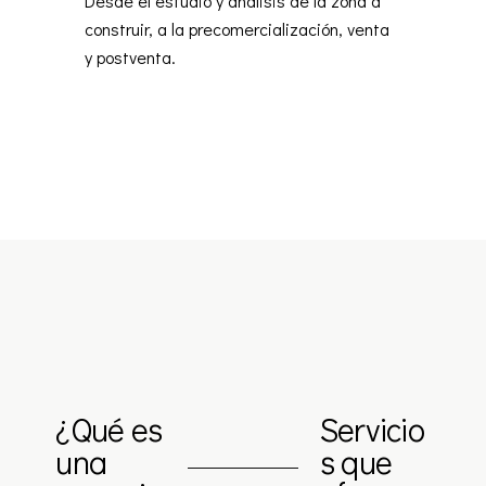
Desde el estudio y análisis de la zona a
construir, a la precomercialización, venta
y postventa.
¿Qué es
Servicio
una
s que