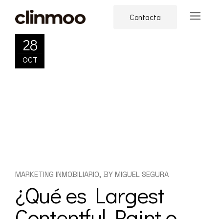
Skip
to
Contacta
the
content
28
OCT
MARKETING INMOBILIARIO
BY
MIGUEL SEGURA
¿Qué es Largest
Contentful Paint o