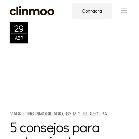
Skip
to
Contacta
the
content
29
ABR
MARKETING INMOBILIARIO
BY
MIGUEL SEGURA
5 consejos para