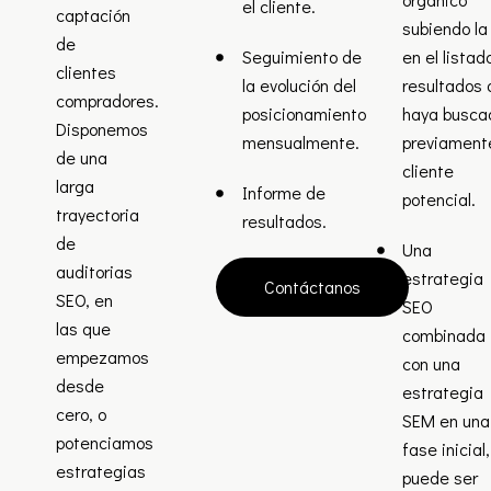
el cliente.
captación
subiendo l
de
Seguimiento de
en el listad
clientes
la evolución del
resultados
compradores.
posicionamiento
haya busca
Disponemos
mensualmente.
previament
de una
cliente
larga
Informe de
potencial.
trayectoria
resultados.
de
Una
auditorias
estrategia
Contáctanos
SEO, en
SEO
las que
combinada
empezamos
con una
desde
estrategia
cero, o
SEM en una
potenciamos
fase inicial,
estrategias
puede ser