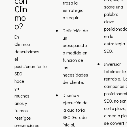
con
traza la
Clin
sobre una
estrategia
palabra
mo
a seguir.
clave
o?
posicionad
Definición de
en la
En
un
estrategia
Clinmoo
presupuesto
SEO.
descubrimos
a medida en
el
función de
Inversión
posicionamiento
las
totalmente
SEO
necesidades
rentable. L
hace
del cliente.
campañas 
ya
posicionam
Diseño y
muchos
SEO, no son
ejecución de
años y
corto plazo,
la auditoria
fuimos
a medio pl
SEO (Estado
testigos
se converti
inicial,
presenciales