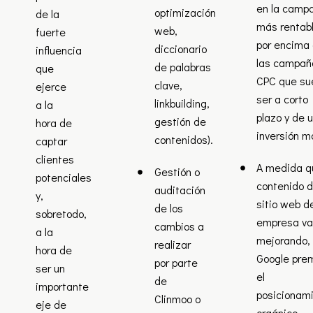
en la camp
optimización
de la
más rentab
web,
fuerte
por encima
diccionario
influencia
las campañ
de palabras
que
CPC que su
clave,
ejerce
ser a corto
linkbuilding,
a la
plazo y de 
gestión de
hora de
inversión m
contenidos).
captar
clientes
A medida q
Gestión o
potenciales
contenido d
auditación
y,
sitio web d
de los
sobretodo,
empresa v
cambios a
a la
mejorando,
realizar
hora de
Google pre
por parte
ser un
el
de
importante
posicionam
Clinmoo o
eje de
orgánico