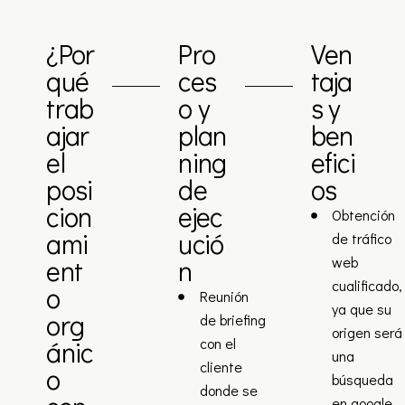
¿Por
Pro
Ven
qué
ces
taja
trab
o y
s y
ajar
plan
ben
el
ning
efici
posi
de
os
cion
ejec
Obtención
ami
ució
de tráfico
web
ent
n
cualificado,
o
Reunión
ya que su
org
de briefing
origen será
con el
ánic
una
cliente
o
búsqueda
donde se
en google