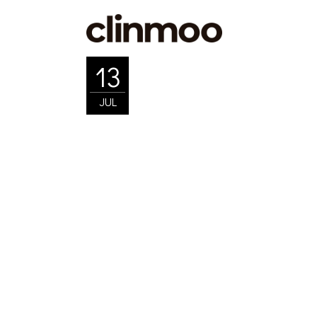
Skip
to
the
content
13
JUL