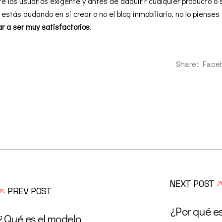
los usuarios exigente y antes de adquirir cualquier producto o s
 estás dudando en si crear o no el blog inmobiliario, no lo piense
ar a ser muy satisfactorios
.
Share:
Face
NEXT POST
PREV POST
¿Por qué e
¿Qué es el modelo