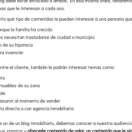
log debe estar enfocado a ambos. En esa misma línea, tendremo
mas que le interesan a cada uno.
o qué tipo de contenidos le pueden interesar a una persona que
que la familia ha crecido
les necesitan trasladarse de ciudad o municipio
o de su hipoteca
a inversión
ntre el cliente, también le podrán interesar temas como:
rio
nmuebles de su zona
ble
 asumir al momento de vender
a directa o con agencia inmobiliaria
e un de un blog inmobiliario, debemos conocer a nuestra audienci
 sus zapatos y
ofrecerle contenido de valor, un contenido que le s