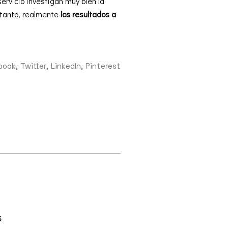
ervicio investigan muy bien la
s tanto, realmente
los resultados a
book
Twitter
LinkedIn
Pinterest
s