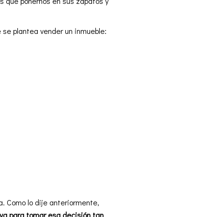
s que ponernos en sus zapatos y
 se plantea vender un inmueble:
a. Como lo dije anteriormente,
irva para tomar esa decisión tan