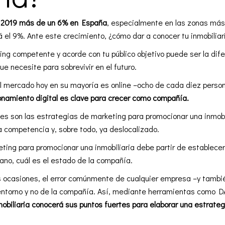
te 2019 más de un 6% en España
, especialmente en las zonas más
 el 9%. Ante este crecimiento, ¿cómo dar a conocer tu inmobiliar
ting competente y acorde con tu
público objetivo
puede ser la dife
ue necesite para sobrevivir en el futuro.
l mercado hoy en su mayoría es online –ocho de cada diez perso
ionamiento
digital
es clave para crecer como compañía.
es son las estrategias de marketing para promocionar una inmobil
a competencia y, sobre todo, ya deslocalizado.
ting para promocionar una inmobiliaria debe partir de establecer
mano, cuál es el estado de la compañía.
 ocasiones, el error comúnmente de cualquier empresa –y también
 entorno y no de la compañía. Así, mediante herramientas como 
inmobiliaria conocerá sus puntos fuertes para elaborar una estrate