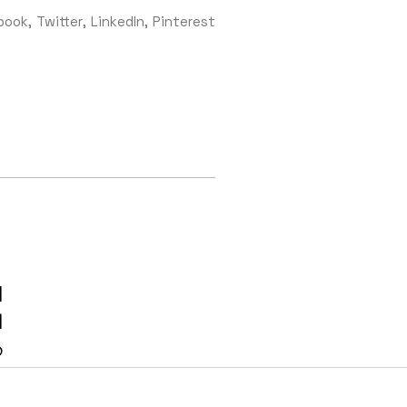
book
Twitter
LinkedIn
Pinterest
d
l
o