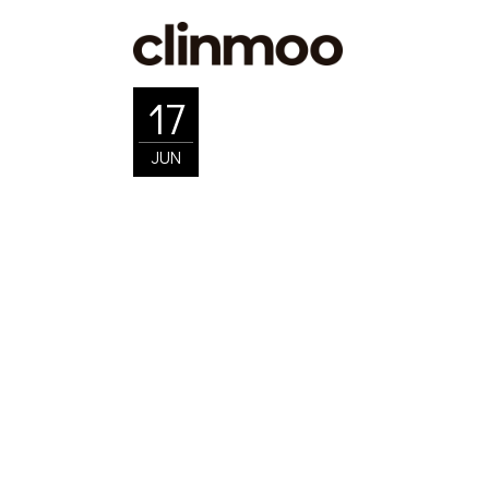
Skip
to
the
content
17
JUN