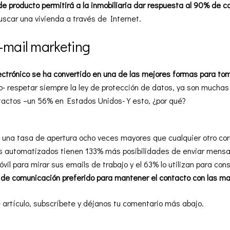
e producto permitirá a la inmobiliaria dar respuesta al 90% de 
uscar una vivienda a través de Internet.
e-mail marketing
ectrónico
se ha convertido en una de las mejores formas para tom
io- respetar siempre la ley de protección de datos, ya son muchas
tactos –un 56% en Estados Unidos- Y esto, ¿por qué?
:
 una tasa de apertura ocho veces mayores que cualquier otro co
s automatizados tienen 133% más posibilidades de enviar mensa
il para mirar sus emails de trabajo y el 63% lo utilizan para cons
o de comunicación preferido para mantener el contacto con las m
e artículo, subscríbete y déjanos tu comentario más abajo.