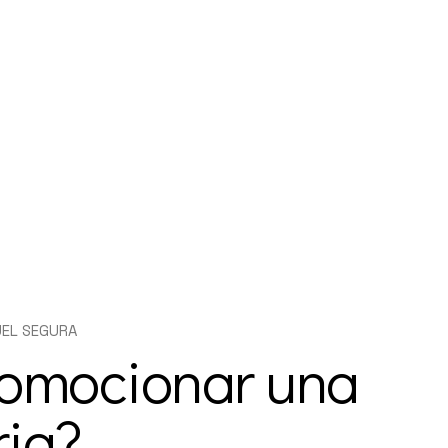
UEL SEGURA
omocionar una
ria?