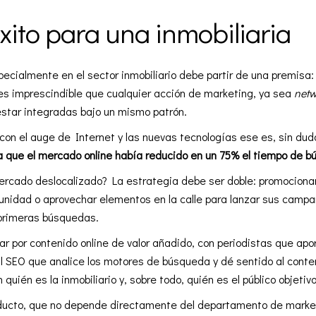
éxito para una inmobiliaria
ecialmente en el sector inmobiliario debe partir de una premisa
, es imprescindible que cualquier acción de marketing, ya sea
netw
star integradas bajo un mismo patrón.
on el auge de Internet y las nuevas tecnologías ese es, sin duda,
a que el mercado online había reducido en un 75% el tiempo de b
cado deslocalizado? La estrategia debe ser doble: promocionar
idad o aprovechar elementos en la calle para lanzar sus campañ
 primeras búsquedas.
tar por contenido online de valor añadido, con periodistas que ap
al
SEO
que analice los motores de búsqueda y dé sentido al conten
uién es la inmobiliario y, sobre todo, quién es el público objetivo
producto, que no depende directamente del departamento de marke