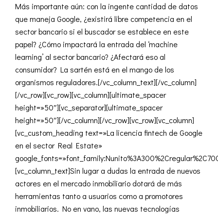
Más importante aún: con la ingente cantidad de datos
que maneja Google, ¿existirá libre competencia en el
sector bancario si el buscador se establece en este
papel? ¿Cómo impactará la entrada del
‘machine
learning’
al sector bancario? ¿Afectará eso al
consumidor? La sartén está en el mango de los
organismos reguladores.[/vc_column_text][/vc_column]
[/vc_row][vc_row][vc_column][ultimate_spacer
height=»50″][vc_separator][ultimate_spacer
height=»50″][/vc_column][/vc_row][vc_row][vc_column]
[vc_custom_heading text=»La licencia fintech de Google
en el sector Real Estate»
google_fonts=»font_family:Nunito%3A300%2Cregular%2C70
[vc_column_text]Sin lugar a dudas la entrada de
nuevos
actores en el mercado inmobiliario
dotará de más
herramientas tanto a usuarios como a promotores
inmobiliarios. No en vano, las nuevas tecnologías