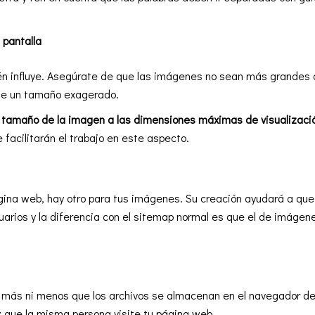
 pantalla
n influye. Asegúrate de que las imágenes no sean más grandes q
de un tamaño exagerado.
l tamaño de la imagen a las dimensiones máximas de visualizaci
facilitarán el trabajo en este aspecto.
gina web, hay otro para tus imágenes. Su creación ayudará a qu
arios y la diferencia con el
sitemap
normal es que el de imágene
más ni menos que los archivos se almacenan en el navegador del
 que la misma persona visite tu página web.