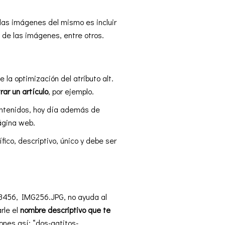
 las imágenes del mismo es incluir
 de las imágenes, entre otros.
e la optimización del atributo alt.
rar un artículo
, por ejemplo.
ontenidos, hoy día además de
página web.
ico, descriptivo, único y debe ser
23456, IMG256.JPG, no ayuda al
rle el
nombre descriptivo que te
ones así: “dos-gatitos-