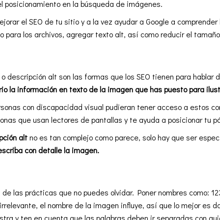
 el posicionamiento en la búsqueda de imágenes.
ejorar el SEO de tu sitio y a la vez ayudar a Google a comprender
 para los archivos, agregar texto alt, así como reducir el tamaño
lt o descripción alt son las formas que los SEO tienen para hablar d
rio la información en texto de la imagen que has puesto para ilust
ersonas con discapacidad visual pudieran tener acceso a estos c
sonas que usan lectores de pantallas y te ayuda a posicionar tu 
pción alt
no es tan complejo como parece, solo hay que ser específ
escriba con detalle la imagen.
a de las prácticas que no puedes olvidar. Poner nombres como: 1
relevante, el nombre de la imagen influye, así que lo mejor es da
tra y ten en cuenta que las palabras deben ir separadas con gui