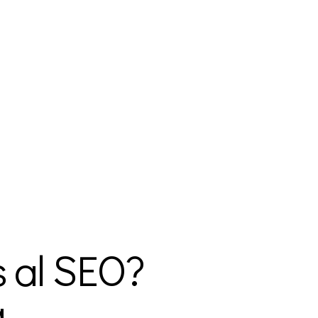
 al SEO?
a