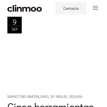
Skip
to
Contacta
the
content
9
SEP
MARKETING INMOBILIARIO
BY
MIGUEL SEGURA
Cinco herramientas